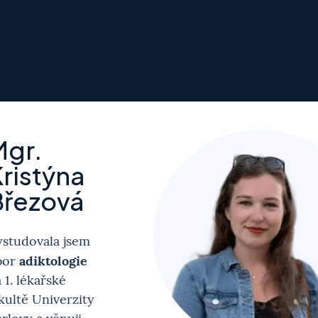
Mgr.
ristýna
Březová
ystudovala jsem
adiktologie
bor
 1. lékařské
kultě Univerzity
rlovy a věnuji