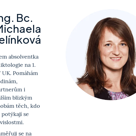
ng. Bc.
Michaela
elínková
sem absolventka
iktologie na 1.
F UK. Pomáhám
odinám,
artnerům i
lším blízkým
sobám těch, kdo
 potýkají se
vislostmi.
měřuji se na