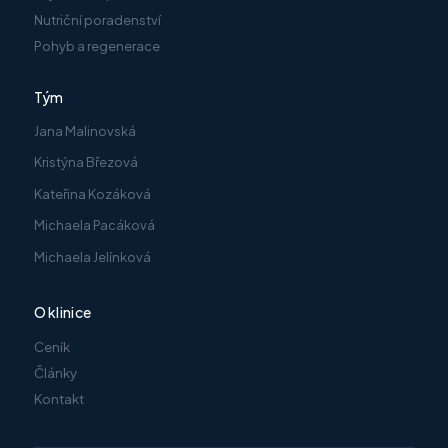
Nutriční poradenství
Pohyb a regenerace
Tým
Jana Malinovská
Kristýna Březová
Kateřina Kozáková
Michaela Pacáková
Michaela Jelínková
O klinice
Ceník
Články
Kontakt