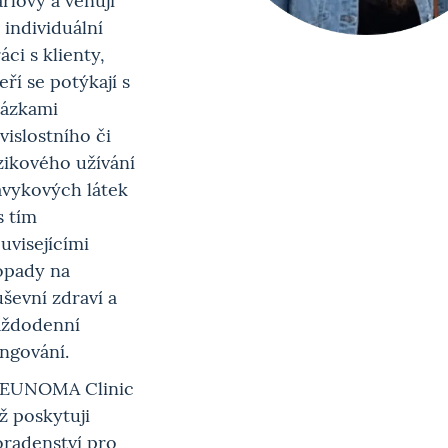
 individuální
áci s klienty,
eří se potýkají s
tázkami
vislostního či
zikového užívání
ávykových látek
s tím
uvisejícími
opady na
ševní zdraví a
aždodenní
ngování.
 EUNOMA Clinic
ž poskytuji
radenství pro