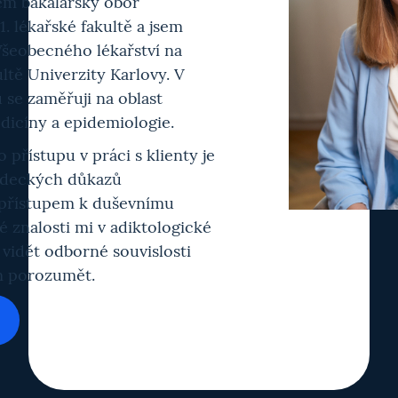
em bakalářský obor
1. lékařské fakultě a jsem
šeobecného lékařství na
ultě Univerzity Karlovy. V
se zaměřuji na oblast
dicíny a epidemiologie.
přístupu v práci s klienty je
ědeckých důkazů
přístupem k duševnímu
é znalosti mi v adiktologické
 vidět odborné souvislosti
m porozumět.