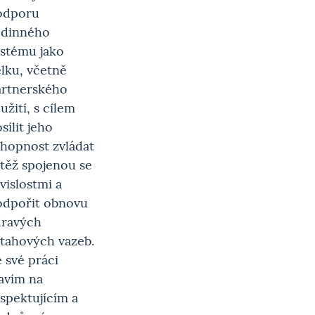
odporu
odinného
ystému jako
lku, včetně
artnerského
užití, s cílem
sílit jeho
hopnost zvládat
těž spojenou se
vislostmi a
odpořit obnovu
dravých
tahových vazeb.
 své práci
avím na
spektujícím a