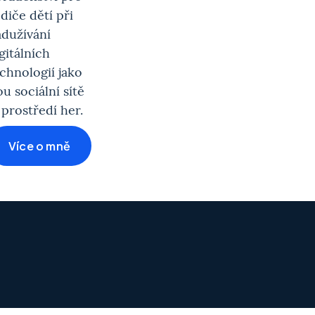
diče dětí při
dužívání
gitálních
chnologií jako
ou sociální sítě
 prostředí her.
Více o mně