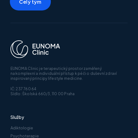
Celý tým
EUNOMA Clinic je terapeutický prostor zaměřený
na komplexní a individuální přístup k péči o duševní zdraví
inspirovaný principy lifestyle medicine.
IČ: 237 760 64
Sídlo: Školská 660/3, 110 00 Praha
Služby
Adiktologie
Psychoterapie